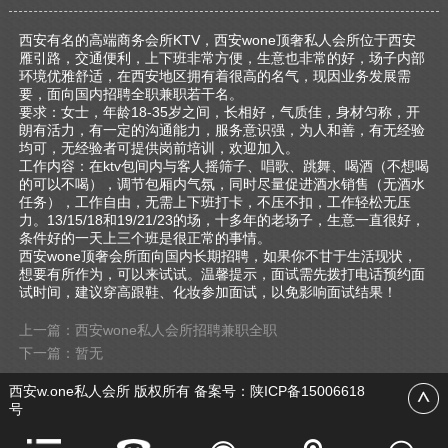
西安有名的高端商务会所KTV，西安wone顶奢私人会所位于西安
雁引路，交通便利，上下班非常方便，生意也非常的好，场子内部
环境优雅舒适，在西安地区拥有着很高的名气，现因业务发展需
要，面向国内招聘全职兼职若干名。
要求：女士，年龄18-35岁之间，长相好，气质佳，身材匀称，开
朗有活力，有一定的沟通能力，服务意识强，为人和善，有无经验
均可，无经验者可提供岗前培训，欢迎加入。
工作内容：在ktv包间内与客人摇筛子、唱歌、跳舞、喝酒（不想喝
的可以不喝），调节包厢内气氛，同时尽量促进酒水销售（无酒水
任务），工作自由，无需上下班打卡，不压不扣，工作轻松无压
力。13/15/18和19/21/23的场，十多年的老场子，生意一直很好，
条件好的一天上三个班是很正常的事情。
西安wone顶奢会所面向国内长期招聘，如果你不甘于生活现状，
想要有所作为，可以来试试。温馨提示，面试需先拨打电话预约面
试时间，建议穿高跟鞋、化妆参加面试，以免影响面试结果！
上一篇：西安wone私人会所招聘兼职全职
下一篇：暂无
西安w.one私人会所 版权所有 备案号：
陕ICP备15006618
号