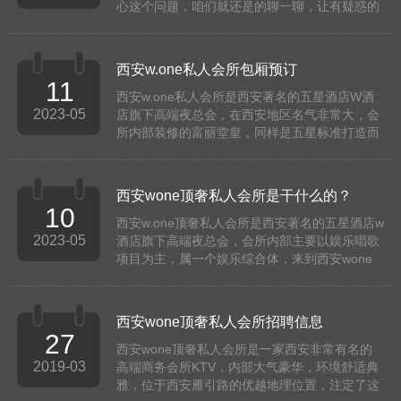
心这个问题，咱们就还是的聊一聊，让有疑惑的
朋友解开这个谜团。西安WONE顶奢私人会所是
正规的场所，这点根本毋庸置疑，首先，这样高
端又名气...
西安w.one私人会所包厢预订
11
西安w.one私人会所是西安著名的五星酒店W酒
2023-05
店旗下高端夜总会，在西安地区名气非常大，会
所内部装修的富丽堂皇，同样是五星标准打造而
成，无论是内部环境、声乐设备，还是资源数量
及其质量，都在西安地区是出了名的好。会所内
部设有...
西安wone顶奢私人会所是干什么的？
10
西安w.one顶奢私人会所是西安著名的五星酒店w
2023-05
酒店旗下高端夜总会，会所内部主要以娱乐唱歌
项目为主，属一个娱乐综合体，来到西安wone
私人会所，你可以玩的方式很多，如唱歌、跳
舞、台球、游戏等应有尽有，让你的业余生活丰
富而...
西安wone顶奢私人会所招聘信息
27
西安wone顶奢私人会所是一家西安非常有名的
2019-03
高端商务会所KTV，内部大气豪华，环境舒适典
雅，位于西安雁引路的优越地理位置，注定了这