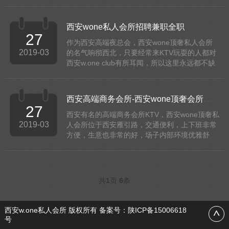
里的生意非常的火爆，每天来玩的客人络绎不
绝，每天两三个班是很稀松平常的事情，更重要
的是，因...
西安wone私人会所招聘兼职全职
27
作为西安高端夜总会，西安wone顶奢私人会所
2019-03
的名气响彻西北，只要经常来KTV玩耍的人都对
西安w.one club有所耳闻，所以这里永远都不缺
生意，来的客户也都是各界的成功人士，消费能
力强，素质高，不会为难人，所以在这里上...
西安高端商务会所-西安wone顶奢会所招聘全兼职
27
西安有名的高端商务会所KTV，西安wone顶奢私
2019-03
人会所位于西安雁引路，交通便利，上下班非常
方便，生意也非常的好，场子内部环境优雅舒
适，在西安地区拥有着很高的名气，现因业务发
展需要，面向国内招聘全职兼职若干名。要求：
女士，...
共
1
页
6
条
西安w.one私人会所 版权所有 备案号：
陕ICP备15006618
号