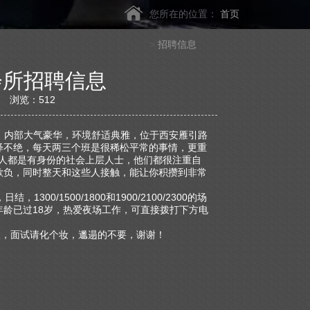
您所在的位置：
首页
>
招聘信息
会所招聘信息
:09 浏览：
512
，内部大气豪华，环境舒适典雅，位于西安雁引路
绎不绝，每天两三个班是很稀松平常的事情，更重
客人都是有身份的社会上层人士，他们都很注重自
欺负，同时整天和这些人接触，能让你积攒到非常
/1500/1800和1900/2100/2300的场
龄已过18岁，热爱夜场工作，可直接拨打下方电
，面试请化个妆，邋遢的不要，谢谢！